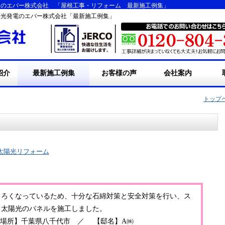
えのエバー株式会社 「屋根工事・リフォーム 最新施工例集」
陽光発電のエバー株式会社「最新施工例集」
紹介
最新施工例集
お客様の声
会社案内
事
ーム工事
工実績
&A
・エバーの屋根人魂
専門スタッフ紹介
・会社概要
・会社沿革・事業沿革
・採用情報
・リンク
・お問い合わせ
・
・
・
・
トップ
ト
ー
太陽光リフォーム
もろくなっているため、十分な石綿対策と安全対策を行い、ス
、太陽光のパネルを施工しました。
【施工場所】千葉県八千代市 ／ 【邸名】A㈱