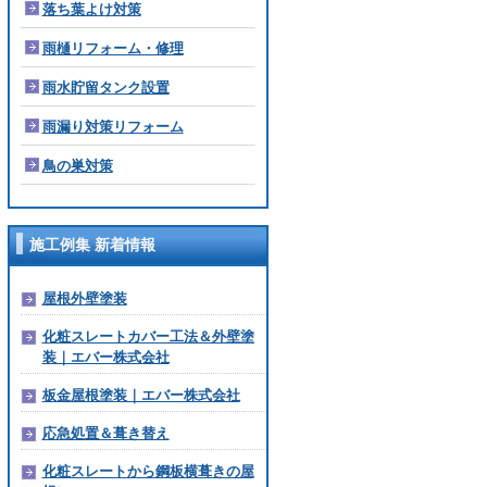
落ち葉よけ対策
雨樋リフォーム・修理
雨水貯留タンク設置
雨漏り対策リフォーム
鳥の巣対策
施工例集 新着情報
屋根外壁塗装
化粧スレートカバー工法＆外壁塗
装｜エバー株式会社
板金屋根塗装｜エバー株式会社
応急処置＆葺き替え
化粧スレートから鋼板横葺きの屋