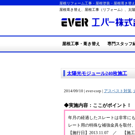
屋根リフォーム工事・屋根塗装・屋根葺き替
屋根葺き替え、屋根工事（リフォーム）、太
屋根工事・葺き替え
専門スタッフ
・施工の流れ
・屋根葺き替え工事
・耐震・台風・集中豪
・断熱リフォーム工事
・屋根塗装工
・外装リフォ
・エバーの施
・リフォームQ
雨
太陽光モジュール240枚施工
2014/09/10 | ever-corp |
アスベスト対策
,
◆実施内容：ここがポイント！
年月の経過したスレートは非常に
レート用の特殊な補強金具を取付
【施行日】2013.11.07 ／ 