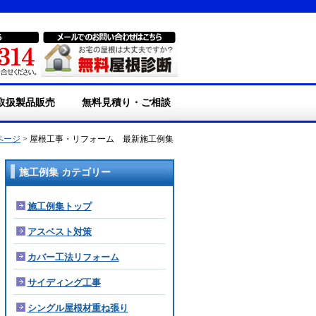
取扱製品販売
無料見積り・ご相談
エアギャップシート
落葉よけ『ポリネッ
ポリカアンダーウェ
コンポ換気棟
・アンダーコンポ換気
・ソーラー強制換気棟
・雨水貯留タンク
・断熱/遮熱塗料
ページ
> 屋根工事・リフォーム 最新施工例集
』
ブ
棟
GAINA
施工例集 カテゴリー
施工例集トップ
アスベスト対策
カバー工法リフォーム
サイディング工事
シングル屋根材重ね張り