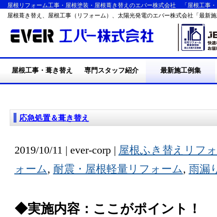
屋根リフォーム工事・屋根塗装・屋根葺き替えのエバー株式会社 「屋根工事・
屋根葺き替え、屋根工事（リフォーム）、太陽光発電のエバー株式会社「最新施
屋根工事・葺き替え
専門スタッフ紹介
最新施工例集
・施工の流れ
・屋根葺き替え工事
・耐震・台風・集中豪
・断熱リフォーム工事
・屋根塗装工事
・外装リフォーム工事
・エバーの施工実績
・リフォームQ&A
雨
応急処置＆葺き替え
2019/10/11 | ever-corp |
屋根ふき替えリフォ
ォーム
,
耐震・屋根軽量リフォーム
,
雨漏
◆実施内容：ここがポイント！