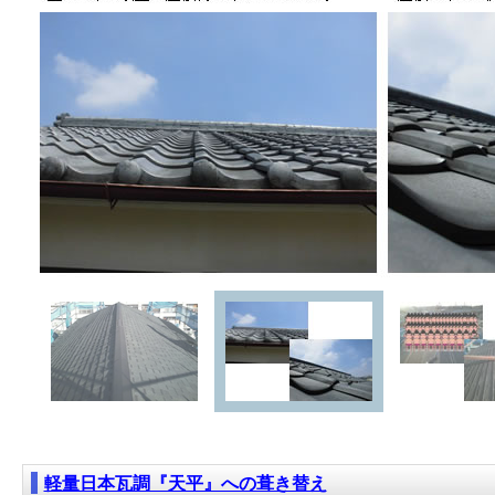
軽量日本瓦調『天平』への葺き替え