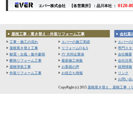
0120-8
エバー株式会社 【各営業所】：品川本社 ：
屋根工事・葺き替え・外装リフォーム工事
会社案
工事・施工の流れ
エバーの施工実績
エバーの
屋根葺き替え工事
リフォームQ＆A
専門スタ
耐震・台風・集中豪雨
JV 共同企業体
会社概要
断熱リフォーム工事
最新施工例集
会社沿革
屋根塗装工事
お客様の声
採用情報
外装リフォーム工事
お役立ち情報
リンク
お問い合
CopyRight (c) 2015
屋根葺き替え、屋根工事（