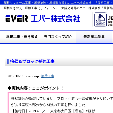
屋根リフォーム工事・屋根塗装・屋根葺き替えのエバー株式会社 「屋根工事・
屋根葺き替え、屋根工事（リフォーム）、太陽光発電のエバー株式会社「最新施
屋根工事・葺き替え
専門スタッフ紹介
最新施工例集
・施工の流れ
・屋根葺き替え工事
・耐震・台風・集中豪
・断熱リフォーム工事
・屋根塗装工事
・外装リフォーム工事
・エバーの施工実績
・リフォームQ&A
雨
擁壁＆ブロック補強工事
2019/10/11 | ever-corp |
擁壁工事
◆実施内容：ここがポイント！
擁壁部分が断裂していまい、ブロック塀も一部破損があり傾い
があり基礎の部分から補強の工事を行いました。
【施行日】2019.4 ／ 東京都大田区【邸名】Y様邸