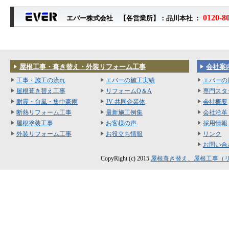
0120-8
エバー株式会社 【各営業所】：品川本社 ：
屋根工事・葺き替え・外装リフォーム工事
会社案
工事・施工の流れ
エバーの施工実績
エバーの
屋根葺き替え工事
リフォームQ＆A
専門スタ
耐震・台風・集中豪雨
JV 共同企業体
会社概要
断熱リフォーム工事
最新施工例集
会社沿革
屋根塗装工事
お客様の声
採用情報
外装リフォーム工事
お役立ち情報
リンク
お問い合
CopyRight (c) 2015
屋根葺き替え、屋根工事（