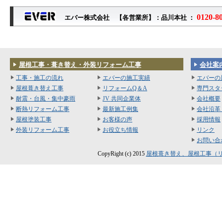
0120-8
エバー株式会社 【各営業所】：品川本社 ：
屋根工事・葺き替え・外装リフォーム工事
会社案
工事・施工の流れ
エバーの施工実績
エバーの
屋根葺き替え工事
リフォームQ＆A
専門スタ
耐震・台風・集中豪雨
JV 共同企業体
会社概要
断熱リフォーム工事
最新施工例集
会社沿革
屋根塗装工事
お客様の声
採用情報
外装リフォーム工事
お役立ち情報
リンク
お問い合
CopyRight (c) 2015
屋根葺き替え、屋根工事（