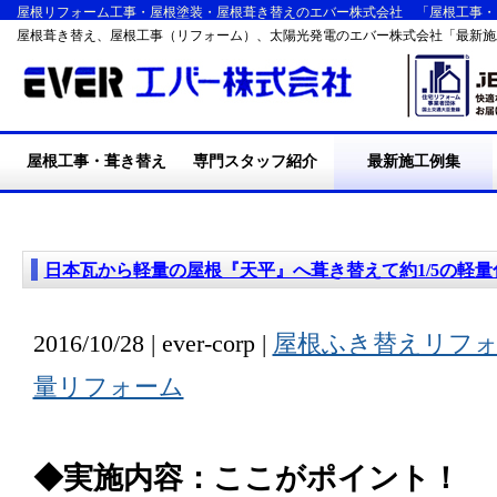
屋根リフォーム工事・屋根塗装・屋根葺き替えのエバー株式会社 「屋根工事・
屋根葺き替え、屋根工事（リフォーム）、太陽光発電のエバー株式会社「最新施
屋根工事・葺き替え
専門スタッフ紹介
最新施工例集
・施工の流れ
・屋根葺き替え工事
・耐震・台風・集中豪
・断熱リフォーム工事
・屋根塗装工事
・外装リフォーム工事
・エバーの施工実績
・リフォームQ&A
雨
日本瓦から軽量の屋根『天平』へ葺き替えて約1/5の軽量
2016/10/28 | ever-corp |
屋根ふき替えリフ
量リフォーム
◆実施内容：ここがポイント！