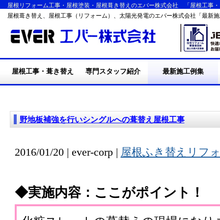
屋根リフォーム工事・屋根塗装・屋根葺き替えのエバー株式会社 「屋根工事・
屋根葺き替え、屋根工事（リフォーム）、太陽光発電のエバー株式会社「最新施
屋根工事・葺き替え
専門スタッフ紹介
最新施工例集
・施工の流れ
・屋根葺き替え工事
・耐震・台風・集中豪
・断熱リフォーム工事
・屋根塗装工事
・外装リフォーム工事
・エバーの施工実績
・リフォームQ&A
雨
野地板補強を行いシングルへの葺替え屋根工事
2016/01/20 | ever-corp |
屋根ふき替えリフ
◆実施内容：ここがポイント！