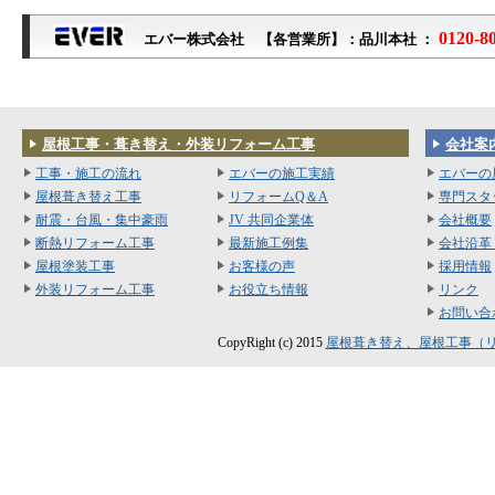
0120-8
エバー株式会社 【各営業所】：品川本社 ：
屋根工事・葺き替え・外装リフォーム工事
会社案
工事・施工の流れ
エバーの施工実績
エバーの
屋根葺き替え工事
リフォームQ＆A
専門スタ
耐震・台風・集中豪雨
JV 共同企業体
会社概要
断熱リフォーム工事
最新施工例集
会社沿革
屋根塗装工事
お客様の声
採用情報
外装リフォーム工事
お役立ち情報
リンク
お問い合
CopyRight (c) 2015
屋根葺き替え、屋根工事（