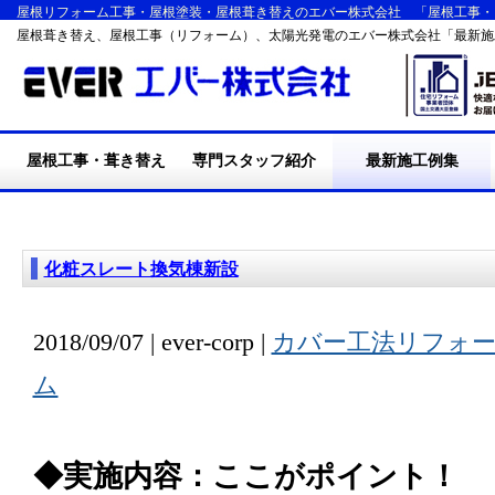
屋根リフォーム工事・屋根塗装・屋根葺き替えのエバー株式会社 「屋根工事・
屋根葺き替え、屋根工事（リフォーム）、太陽光発電のエバー株式会社「最新施
屋根工事・葺き替え
専門スタッフ紹介
最新施工例集
・施工の流れ
・屋根葺き替え工事
・耐震・台風・集中豪
・断熱リフォーム工事
・屋根塗装工事
・外装リフォーム工事
・エバーの施工実績
・リフォームQ&A
雨
化粧スレート換気棟新設
2018/09/07 | ever-corp |
カバー工法リフォ
ム
◆実施内容：ここがポイント！