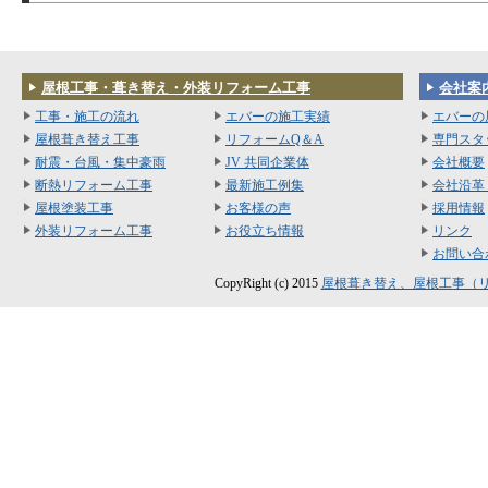
屋根工事・葺き替え・外装リフォーム工事
会社案
工事・施工の流れ
エバーの施工実績
エバーの
屋根葺き替え工事
リフォームQ＆A
専門スタ
耐震・台風・集中豪雨
JV 共同企業体
会社概要
断熱リフォーム工事
最新施工例集
会社沿革
屋根塗装工事
お客様の声
採用情報
外装リフォーム工事
お役立ち情報
リンク
お問い合
CopyRight (c) 2015
屋根葺き替え、屋根工事（