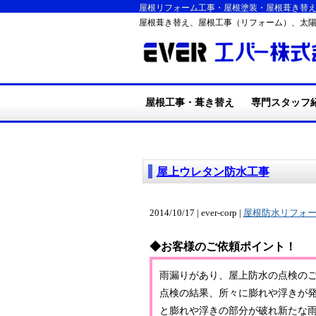
屋根リフォーム工事・屋根塗装・屋根葺き替
屋根葺き替え、屋根工事（リフォーム）、太
屋根工事・葺き替え
専門スタッフ
・施工の流れ
・屋根葺き替え工事
・耐震・台風・集中豪
・断熱リフォーム工事
・屋根塗装工
・外装リフォ
・エバーの施
・リフォームQ
雨
屋上ウレタン防水工事
2014/10/17 | ever-corp |
屋根防水リフォ
◆お客様のご依頼ポイント！
雨漏りがあり、屋上防水の点検の
点検の結果、所々に膨れや浮きが
と膨れや浮きの部分が破れ新たな