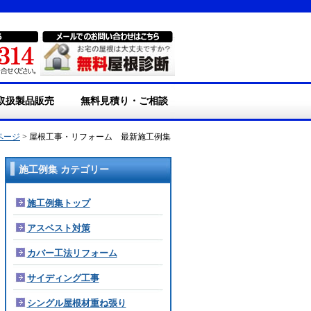
取扱製品販売
無料見積り・ご相談
エアギャップシート
落葉よけ『ポリネッ
ポリカアンダーウェ
コンポ換気棟
・アンダーコンポ換気
・ソーラー強制換気棟
・雨水貯留タンク
・断熱/遮熱塗料
ページ
> 屋根工事・リフォーム 最新施工例集
』
ブ
棟
GAINA
施工例集 カテゴリー
施工例集トップ
アスベスト対策
カバー工法リフォーム
サイディング工事
シングル屋根材重ね張り