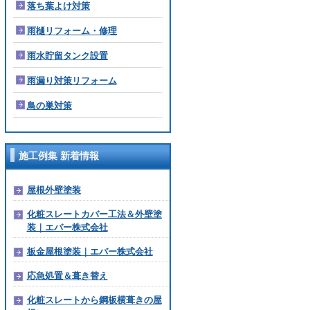
落ち葉よけ対策
雨樋リフォーム・修理
雨水貯留タンク設置
雨漏り対策リフォーム
鳥の巣対策
施工例集 新着情報
屋根外壁塗装
化粧スレートカバー工法＆外壁塗
装｜エバー株式会社
板金屋根塗装｜エバー株式会社
応急処置＆葺き替え
化粧スレートから鋼板横葺きの屋