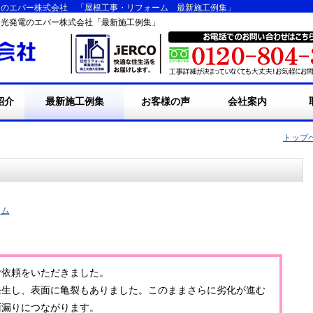
えのエバー株式会社 「屋根工事・リフォーム 最新施工例集」
陽光発電のエバー株式会社「最新施工例集」
紹介
最新施工例集
お客様の声
会社案内
事
ーム工事
工実績
&A
・エバーの屋根人魂
専門スタッフ紹介
・会社概要
・会社沿革・事業沿革
・採用情報
・リンク
・お問い合わせ
・
・
・
・
トップ
ト
ー
ーム
ご依頼をいただきました。
発生し、表面に亀裂もありました。このままさらに劣化が進む
雨漏りにつながります。